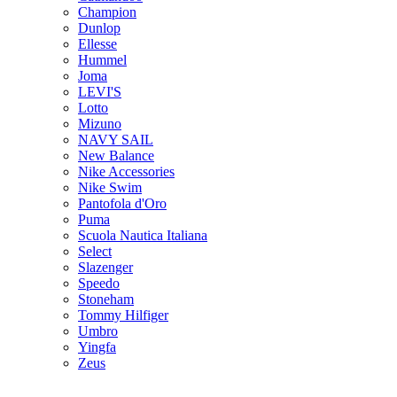
Champion
Dunlop
Ellesse
Hummel
Joma
LEVI'S
Lotto
Mizuno
NAVY SAIL
New Balance
Nike Accessories
Nike Swim
Pantofola d'Oro
Puma
Scuola Nautica Italiana
Select
Slazenger
Speedo
Stoneham
Tommy Hilfiger
Umbro
Yingfa
Zeus