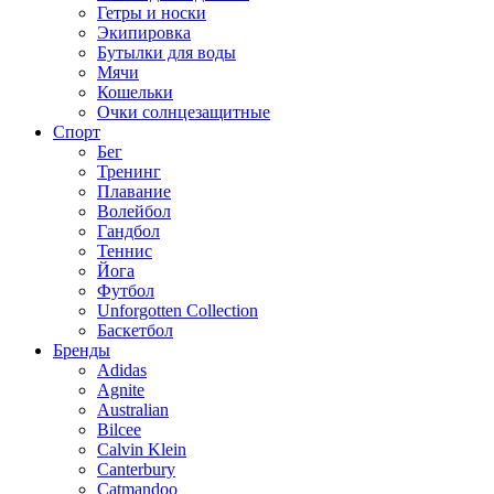
Гетры и носки
Экипировка
Бутылки для воды
Мячи
Кошельки
Очки солнцезащитные
Спорт
Бег
Тренинг
Плавание
Волейбол
Гандбол
Теннис
Йога
Футбол
Unforgotten Collection
Баскетбол
Бренды
Adidas
Agnite
Australian
Bilcee
Calvin Klein
Canterbury
Catmandoo