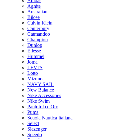
Adidas
Agnite
Australian
Bilcee
Calvin Klein
Canterbury
Catmandoo
Champion
Dunlop
Ellesse
Hummel
Joma
LEVI'S
Lotto
Mizuno
NAVY SAIL
New Balance
Nike Accessories
Nike Swim
Pantofola d'Oro
Puma
Scuola Nautica Italiana
Select
Slazenger
Speedo