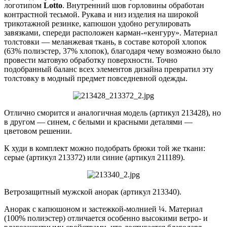
логотипом
Lotto
. Внутренний шов горловины обработан
контрастной тесьмой. Рукава и низ изделия на широкой
трикотажной резинке, капюшон удобно регулировать
завязками, спереди расположен карман-«кенгуру». Материал
толстовки — меланжевая ткань, в составе которой хлопок
(63% полиэстер, 37% хлопок), благодаря чему возможно было
провести матовую обработку поверхности. Точно
подобранный баланс всех элементов дизайна превратил эту
толстовку в модный предмет повседневной одежды.
Отлично сморится и аналогичная модель (артикул 213428), но
в другом — синем, с белыми и красными деталями —
цветовом решении.
К худи в комплект можно подобрать брюки той же ткани:
серые (артикул 213372) или синие (артикул 211189).
Ветрозащитный мужской анорак (артикул 213340).
Анорак с капюшоном и застежкой-молнией ¼. Материал
(100% полиэстер) отличается особенно высокими ветро- и