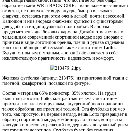
влагозащитными свойствами, что достигается благодаря
обработке ткани WR и BACK CIRE: ткань надежно защищает
от ветра, не пропускает воду внутрь, быстро высыхает
снаружи, оставаясь при этом очень легкой, почти невесомой.
Капюшон и низ анорака снабжены кулиской с фиксаторами
для удобства индивидуальной подстройки. В анораке
предусмотрены два боковых кармана. Дизайн отвечает всем
тенденциям современной спортивной моды: верх анорака с
принтом в виде логотипов бренда, плечи и рукава отделаны
контрастной широкой тесьмой также с логотипом
Lotto
.
Будучи стильным и модным, анорак Lotto сочетает в себе
исключительную практичность, надежность и комфорт.
Женская футболка (артикул 213476) из принтованной ткани с
плотной, комфортной посадкой по фигуре.
Состав материала 65% полиэстер, 35% хлопок. На груди
вышитый логотип Lotto, контрастная тесьма с логотипом
проходит по плечам и рукавам, внутренний шов горловины
также обработан контрастной тесьмой. Эта футболка пример
того, как простую, на первый взгляд, вещь Lotto превращает в
образец спортивной моды, комбинируя оттенки, контрасты
контуров и цветовых решений поддерживая визуальный ритм
повторением логотипов. Футболка будет, без сомнения,