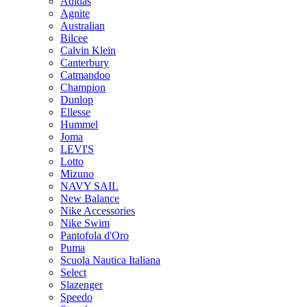
Adidas
Agnite
Australian
Bilcee
Calvin Klein
Canterbury
Catmandoo
Champion
Dunlop
Ellesse
Hummel
Joma
LEVI'S
Lotto
Mizuno
NAVY SAIL
New Balance
Nike Accessories
Nike Swim
Pantofola d'Oro
Puma
Scuola Nautica Italiana
Select
Slazenger
Speedo