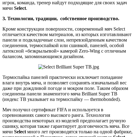
игрок, команда, тренер найдут подходящие для своих задач
мячи
Select
.
3. Технологии, традиции, собственное производство.
Кроме конструкции поверхности, современный мяч Select
отличается качеством материалов, из которых изготавливают
панели и подкладочные слои, непревзойденным качеством
соединения, термоспайкой или сшивкой, панелей, особой
латексной «безкрыльевой» камерой Zero-Wing с отличным
балансом, запоминающимся дизайном.
Термоспайка панелей практически исключает попадание
влаги внутрь мяча, и позволяет сохранять изначальный вес
даже при дождливой погоде и мокром поле. Таким образом
соединены панели знаменитого мяча Brilliant Super TB
(индекс TB указывает на термоспайку — thermobonded).
Мяч получил сертификат FIFA и используется в
соревнованиях самого высокого ранга. Технология
производства некоторых из моделей предполагает ручную
сшивку, которая также гарантирует долговечность мяча. Все
мячи
Select
много лет производятся только на одной фабрике,