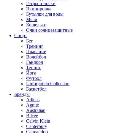
Гетры и носки
Экипировка
Бутылки для воды
Мячи
Кошельки
Очки солнцезащитные
Спорт
Бег
Тренинг
Плавание
Волейбол
Гандбол
Теннис
Йога
Футбол
Unforgotten Collection
Баскетбол
Бренды
Adidas
Agnite
Australian
Bilcee
Calvin Klein
Canterbury
Catmandoo