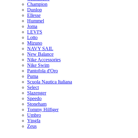
Champion
Dunlop
Ellesse
Hummel
Joma
LEVI'S
Lotto
Mizuno
NAVY SAIL
New Balance
Nike Accessories
Nike Swim
Pantofola d'Oro
Puma
Scuola Nautica Italiana
Select
Slazenger
Speedo
Stoneham
Tommy Hilfiger
Umbro
Yingfa
Zeus