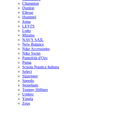
Champion
Dunlop
Ellesse
Hummel
Joma
LEVI'S
Lotto
Mizuno
NAVY SAIL
New Balance
Nike Accessories
Nike Swim
Pantofola d'Oro
Puma
Scuola Nautica Italiana
Select
Slazenger
Speedo
Stoneham
Tommy Hilfiger
Umbro
Yingfa
Zeus