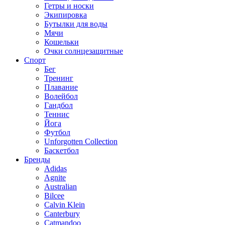
Гетры и носки
Экипировка
Бутылки для воды
Мячи
Кошельки
Очки солнцезащитные
Спорт
Бег
Тренинг
Плавание
Волейбол
Гандбол
Теннис
Йога
Футбол
Unforgotten Collection
Баскетбол
Бренды
Adidas
Agnite
Australian
Bilcee
Calvin Klein
Canterbury
Catmandoo