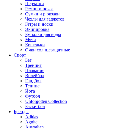
Перчатки
Ремни и пояса
Сумки и рюкзаки
Чехлы для гаджетов
Гетры и носки
Экипировка
Бутылки для воды
Мячи
Кошельки
Очки солнцезащитные
Спорт
Бег
Тренинг
Плавание
Волейбол
Гандбол
Теннис
Йога
Футбол
Unforgotten Collection
Баскетбол
Бренды
Adidas
Agnite
Australian