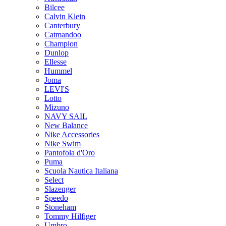
Bilcee
Calvin Klein
Canterbury
Catmandoo
Champion
Dunlop
Ellesse
Hummel
Joma
LEVI'S
Lotto
Mizuno
NAVY SAIL
New Balance
Nike Accessories
Nike Swim
Pantofola d'Oro
Puma
Scuola Nautica Italiana
Select
Slazenger
Speedo
Stoneham
Tommy Hilfiger
Umbro