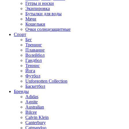
Гетры и носки
Экипировка
Бутылки для воды
Мячи
Кошельки
Очки солнцезащитные
Спорт
Бег
Тренинг
Плавание
Волейбол
Гандбол
Теннис
Йога
Футбол
Unforgotten Collection
Баскетбол
Бренды
Adidas
Agnite
Australian
Bilcee
Calvin Klein
Canterbury
Catmandoo