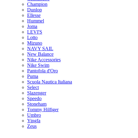
Champion
Dunlop
Ellesse
Hummel
Joma
LEVI'S
Lotto
Mizuno
NAVY SAIL
New Balance
Nike Accessories
Nike Swim
Pantofola d'Oro
Puma
Scuola Nautica Italiana
Select
Slazenger
Speedo
Stoneham
Tommy Hilfiger
Umbro
Yingfa
Zeus